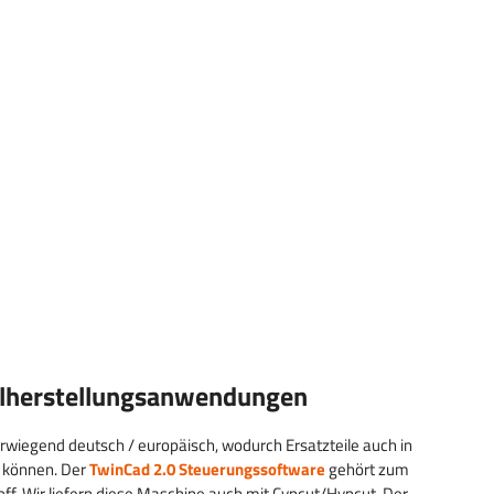
llherstellungsanwendungen
wiegend deutsch / europäisch, wodurch Ersatzteile auch in
n können. Der
TwinCad 2.0 Steuerungssoftware
gehört zum
. Wir liefern diese Maschine auch mit Cypcut/Hypcut. Der