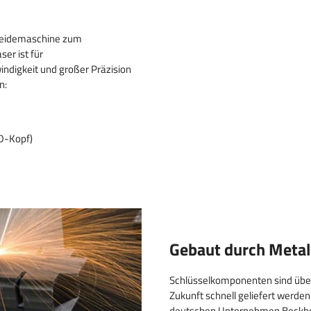
hneidemaschine zum
er ist für
digkeit und großer Präzision
n:
3D-Kopf)
Gebaut durch Meta
Schlüsselkomponenten sind über
Zukunft schnell geliefert werde
deutschen Unternehmen Beckhoff