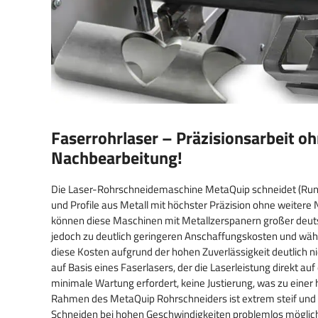
Faserrohrlaser – Präzisionsarbeit o
Nachbearbeitung!
Die Laser-Rohrschneidemaschine MetaQuip schneidet (Rund-)
und Profile aus Metall mit höchster Präzision ohne weitere 
können diese Maschinen mit Metallzerspanern großer deuts
jedoch zu deutlich geringeren Anschaffungskosten und wäh
diese Kosten aufgrund der hohen Zuverlässigkeit deutlich ni
auf Basis eines Faserlasers, der die Laserleistung direkt auf
minimale Wartung erfordert, keine Justierung, was zu einer 
Rahmen des MetaQuip Rohrschneiders ist extrem steif und s
Schneiden bei hohen Geschwindigkeiten problemlos möglich i