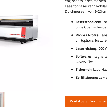
eng, sodass in den meisten 
 gravieren
Faserrohrlaser kann Rohrlän
Durchmessern von 2-20 cm o
 von
Laserschneiden:
Koh
ohne Oberflächenbe
Rohre / Profile:
Läng
cm (optional bis zu 
Laserleistung:
500 W,
Software:
Integriert
Lasersoftware
Sicherheit:
Laserklas
Zertifizierung:
CE - e
Kontaktieren Sie uns für