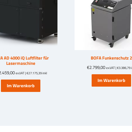
 AD 4000 iQ Luftfilter für
BOFA Funkenschutz 2
Lasermaschine
€
2.799,00
ex.VAT |
€
3.386,79
i
2.459,00
ex.VAT |
€
27.175,39
inkl
Im Warenkorb
Im Warenkorb