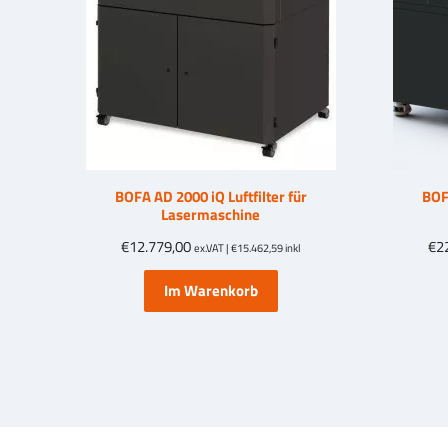
BOFA AD 2000 iQ Luftfilter für
BOFA
Lasermaschine
€
12.779,00
€
2
ex.VAT |
€
15.462,59
inkl
Im Warenkorb