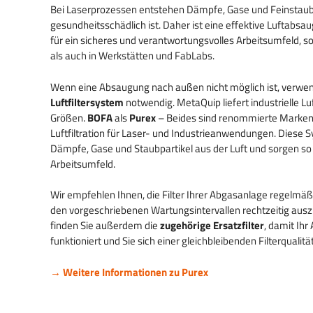
Pappe
Lasersicherheitslasermaschinen
Barcodes & Zahlen
Bei Laserprozessen entstehen Dämpfe, Gase und Feinstaubp
gesundheitsschädlich ist. Daher ist eine effektive Luftabsaug
Laserschneiden von Textilien und
Bedeutung einer guten
Rückverfolgbarkeit
für ein sicheres und verantwortungsvolles Arbeitsumfeld,
Stoffen
Luftabsaugung
Produkten
als auch in Werkstätten und FabLabs.
Denim schneiden und gravieren
Wenn eine Absaugung nach außen nicht möglich ist, verwe
Laserschneidfilter
Luftfiltersystem
notwendig. MetaQuip liefert industrielle Lu
Größen.
BOFA
als
Purex
– Beides sind renommierte Marken m
Moosgummi Laserschneiden
Luftfiltration für Laser- und Industrieanwendungen. Diese 
Dämpfe, Gase und Staubpartikel aus der Luft und sorgen so 
Modellbau & Nachbildungen
Arbeitsumfeld.
Namensschilder & Schilder
Wir empfehlen Ihnen, die Filter Ihrer Abgasanlage regelmä
den vorgeschriebenen Wartungsintervallen rechtzeitig ausz
finden Sie außerdem die
zugehörige Ersatzfilter
, damit Ih
funktioniert und Sie sich einer gleichbleibenden Filterqualitä
→ Weitere Informationen zu Purex