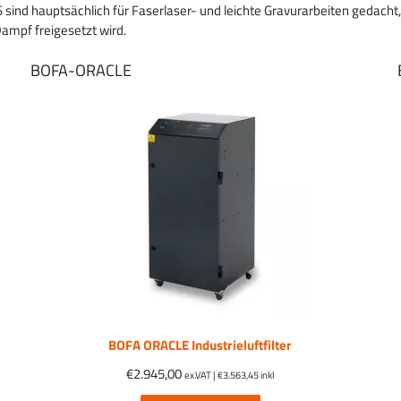
S sind hauptsächlich für Faserlaser- und leichte Gravurarbeiten gedac
ampf freigesetzt wird.
BOFA-ORACLE
BOFA ORACLE Industrieluftfilter
€
2.945,00
ex.VAT |
€
3.563,45
inkl