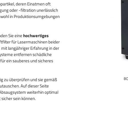
 gravieren
artikel, deren Einatmen oft
ung oder -filtration unerlässlich
 von
 sowohl in Produktionsumgebungen
nden Sie eine
hochwertiges
ftfilter für Lasermaschinen beider
it langjähriger Erfahrung in der
Systeme entfernen schädliche
für ein sauberes und sicheres
BO
ßig zu überprüfen und sie gemäß
utauschen. Auf dieser Seite
r Absaugsystem weiterhin optimal
t sicher sein können.