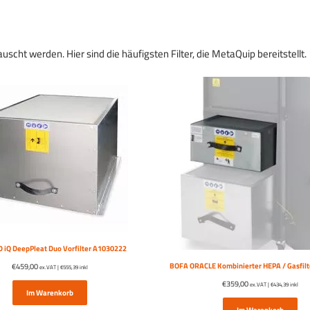
scht werden. Hier sind die häufigsten Filter, die MetaQuip bereitstellt.
 iQ DeepPleat Duo Vorfilter A1030222
BOFA ORACLE Kombinierter HEPA / Gasfil
€
459,00
ex.VAT |
€
555,39
inkl
€
359,00
ex.VAT |
€
434,39
inkl
Im Warenkorb
Im Warenkorb