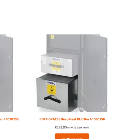
ter A1030155
BOFA ORACLE DeepPleat DUO Pre A1030156
€
239,00
ex.VAT |
€
289,19
inkl
Im Warenkorb