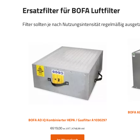
Ersatzfilter für BOFA Luftfilter
Filter sollten je nach Nutzungsintensität regelmäßig ausgetau
BOFA AD
BOFA AD iQ Kombinierter HEPA / Gasfilter A1030297
€
619,00
ex.VAT |
€
748,99
inkl
Im Warenkorb