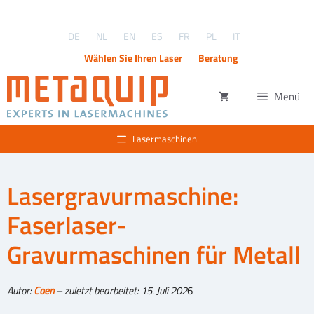
Zum
Inhalt
DE
NL
EN
ES
FR
PL
IT
springen
Wählen Sie Ihren Laser
Beratung
Menü
Lasermaschinen
Lasergravurmaschine:
Faserlaser-
Gravurmaschinen für Metall
Autor:
Coen
– zuletzt bearbeitet: 15. Juli 202
6