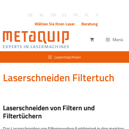
Zum
Inhalt
DE
NL
EN
ES
FR
PL
IT
springen
Wählen Sie Ihren Laser
Beratung
Menü
Lasermaschinen
Laserschneiden Filtertuch
Laserschneiden von Filtern und
Filtertüchern
Das Laserschneiden von Filtergeweben funktioniert in den meisten