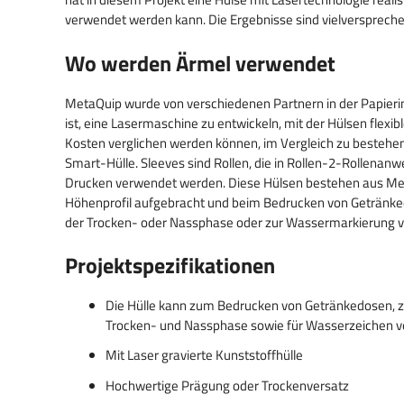
Pappe
Lasersicherheitslasermaschinen
Barcodes & Zahlen
verwendet werden kann. Die Ergebnisse sind vielversprech
Laserschneiden von Textilien und
Bedeutung einer guten
Rückverfolgbarkeit
Wo werden Ärmel verwendet
Stoffen
Luftabsaugung
Produkten
Denim schneiden und gravieren
MetaQuip wurde von verschiedenen Partnern in der Papierin
ist, eine Lasermaschine zu entwickeln, mit der Hülsen flexib
Laserschneidfilter
Kosten verglichen werden können, im Vergleich zu besteh
Moosgummi Laserschneiden
Smart-Hülle. Sleeves sind Rollen, die in Rollen-2-Rollen
Drucken verwendet werden. Diese Hülsen bestehen aus Meta
Modellbau & Nachbildungen
Höhenprofil aufgebracht und beim Bedrucken von Getränke
der Trocken- oder Nassphase oder zur Wassermarkierung v
Namensschilder & Schilder
Projektspezifikationen
Die Hülle kann zum Bedrucken von Getränkedosen, z
Trocken- und Nassphase sowie für Wasserzeichen 
Mit Laser gravierte Kunststoffhülle
Hochwertige Prägung oder Trockenversatz