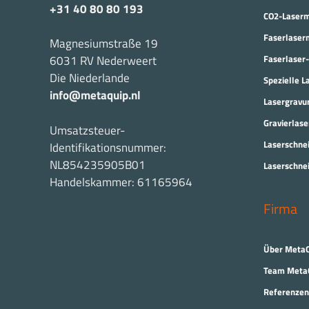
+31 40 80 80 193
CO2-Laser
Faserlaser
Magnesiumstraße 19
Faserlaser
6031 RV Nederweert
Die Niederlande
Spezielle 
info@metaquip.nl
Lasergravu
Gravierlase
Umsatzsteuer-
Laserschne
Identifikationsnummer:
NL854235905B01
Laserschne
Handelskammer: 61165964
Firma
Über Meta
Team Meta
Referenzen