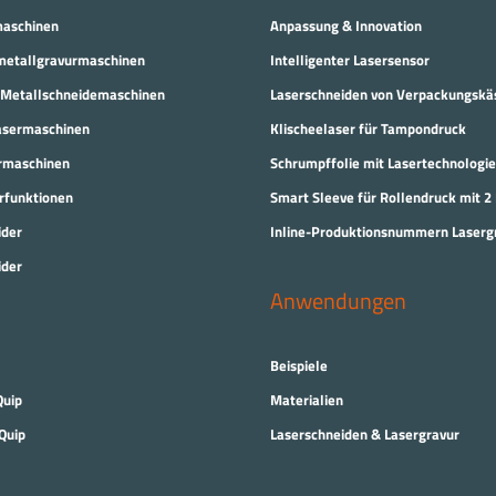
maschinen
Anpassung & Innovation
metallgravurmaschinen
Intelligenter Lasersensor
-Metallschneidemaschinen
Laserschneiden von Verpackungskä
Lasermaschinen
Klischeelaser für Tampondruck
rmaschinen
Schrumpffolie mit Lasertechnologie
rfunktionen
Smart Sleeve für Rollendruck mit 2
ider
Inline-Produktionsnummern Laserg
ider
Anwendungen
Beispiele
Quip
Materialien
Quip
Laserschneiden & Lasergravur