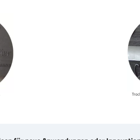
Troc
r